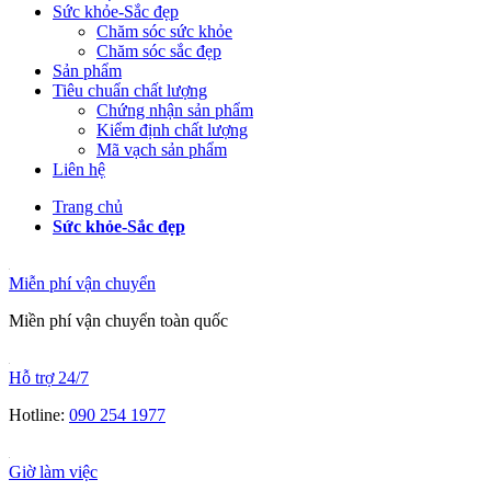
Sức khỏe-Sắc đẹp
Chăm sóc sức khỏe
Chăm sóc sắc đẹp
Sản phẩm
Tiêu chuẩn chất lượng
Chứng nhận sản phẩm
Kiểm định chất lượng
Mã vạch sản phẩm
Liên hệ
Trang chủ
Sức khỏe-Sắc đẹp
Miễn phí vận chuyển
Miền phí vận chuyển toàn quốc
Hỗ trợ 24/7
Hotline:
090 254 1977
Giờ làm việc