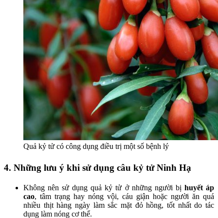
Quả kỷ tử có công dụng điều trị một số bệnh lý
4. Những lưu ý khi sử dụng câu kỷ tử Ninh Hạ
Không nên sử dụng quả kỷ tử ở những người bị
huyết áp
cao
, tâm trạng hay nóng vội, cáu giận hoặc người ăn quá
nhiều thịt hàng ngày làm sắc mặt đỏ hồng, tốt nhất do tác
dụng làm nóng cơ thể.