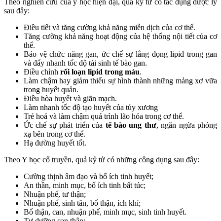
Theo nghiên cứu của y học hiện đại, quả kỷ tử có tác dụng dược lý
sau đây:
Điều tiết và tăng cường khả năng miễn dịch của cơ thể.
Tăng cường khả năng hoạt động của hệ thống nội tiết của cơ
thể.
Bảo vệ chức năng gan, ức chế sự lắng đọng lipid trong gan
và đẩy nhanh tốc độ tái sinh tế bào gan.
Điều chỉnh
rối loạn lipid trong máu
.
Làm chậm hay giảm thiểu sự hình thành những mảng xơ vữa
trong huyết quản.
Điều hòa huyết và giãn mạch.
Làm nhanh tốc độ tạo huyết của tủy xương
Trẻ hoá và làm chậm quá trình lão hóa trong cơ thể.
Ức chế sự phát triển của
tế bào ung thư
, ngăn ngừa phóng
xạ bên trong cơ thể.
Hạ đường huyết tốt.
Theo Y học cổ truyền, quả kỷ tử có những công dụng sau đây:
Cường thịnh âm đạo và bổ ích tinh huyết;
An thần, minh mục, bổ ích tinh bất túc;
Nhuận phế, tư thận;
Nhuận phế, sinh tân, bổ thận, ích khí;
Bổ thận, can, nhuận phế, minh mục, sinh tinh huyết.
Tư dưỡng can thận;