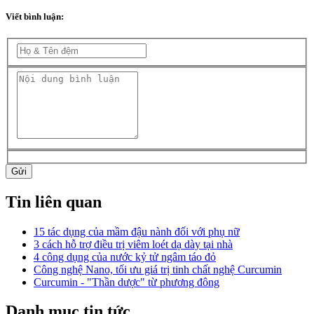
Viết bình luận:
Gửi
Tin liên quan
15 tác dụng của mầm đậu nành đối với phụ nữ
3 cách hỗ trợ điều trị viêm loét dạ dày tại nhà
4 công dụng của nước kỷ tử ngâm táo đỏ
Công nghệ Nano, tối ưu giá trị tinh chất nghệ Curcumin
Curcumin - "Thần dược" từ phương đông
Danh mục tin tức