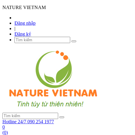
NATURE VIETNAM
Đăng nhập
|
Đăng ký
Hotline 24/7
090 254 1977
0
(0)