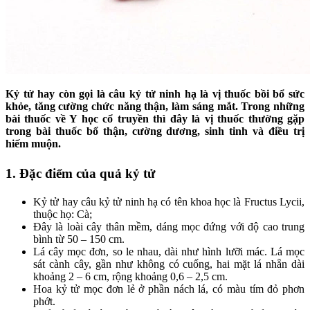
Kỷ tử hay còn gọi là câu kỷ tử ninh hạ là vị thuốc bồi bổ sức
khỏe, tăng cường chức năng thận, làm sáng mắt. Trong những
bài thuốc về Y học cổ truyền thì đây là vị thuốc thường gặp
trong bài thuốc bổ thận, cường dương, sinh tinh và điều trị
hiếm muộn.
1. Đặc điểm của quả kỷ tử
Kỷ tử hay câu kỷ tử ninh hạ có tên khoa học là Fructus Lycii,
thuộc họ: Cà;
Đây là loài cây thân mềm, dáng mọc đứng với độ cao trung
bình từ 50 – 150 cm.
Lá cây mọc đơn, so le nhau, dài như hình lưỡi mác. Lá mọc
sát cành cây, gần như không có cuống, hai mặt lá nhẵn dài
khoảng 2 – 6 cm, rộng khoảng 0,6 – 2,5 cm.
Hoa kỷ tử mọc đơn lẻ ở phần nách lá, có màu tím đỏ phơn
phớt.