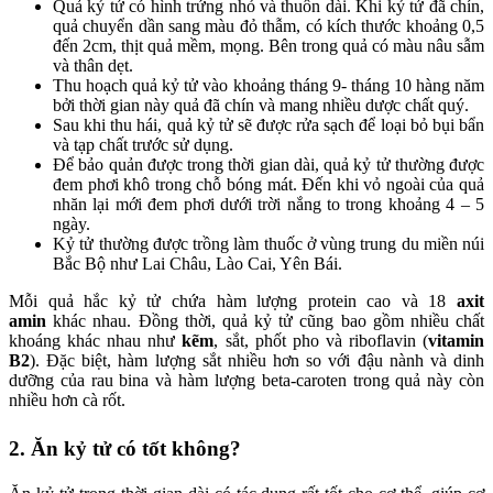
Quả kỷ tử có hình trứng nhỏ và thuôn dài. Khi kỷ tử đã chín,
quả chuyển dần sang màu đỏ thẫm, có kích thước khoảng 0,5
đến 2cm, thịt quả mềm, mọng. Bên trong quả có màu nâu sẫm
và thân dẹt.
Thu hoạch quả kỷ tử vào khoảng tháng 9- tháng 10 hàng năm
bởi thời gian này quả đã chín và mang nhiều dược chất quý.
Sau khi thu hái, quả kỷ tử sẽ được rửa sạch để loại bỏ bụi bẩn
và tạp chất trước sử dụng.
Để bảo quản được trong thời gian dài, quả kỷ tử thường được
đem phơi khô trong chỗ bóng mát. Đến khi vỏ ngoài của quả
nhăn lại mới đem phơi dưới trời nắng to trong khoảng 4 – 5
ngày.
Kỷ tử thường được trồng làm thuốc ở vùng trung du miền núi
Bắc Bộ như Lai Châu, Lào Cai, Yên Bái.
Mỗi quả hắc kỷ tử chứa hàm lượng protein cao và 18
axit
amin
khác nhau. Đồng thời, quả kỷ tử cũng bao gồm nhiều chất
khoáng khác nhau như
kẽm
, sắt, phốt pho và riboflavin (
vitamin
B2
). Đặc biệt, hàm lượng sắt nhiều hơn so với đậu nành và dinh
dưỡng của rau bina và hàm lượng beta-caroten trong quả này còn
nhiều hơn cà rốt.
2. Ăn kỷ tử có tốt không?