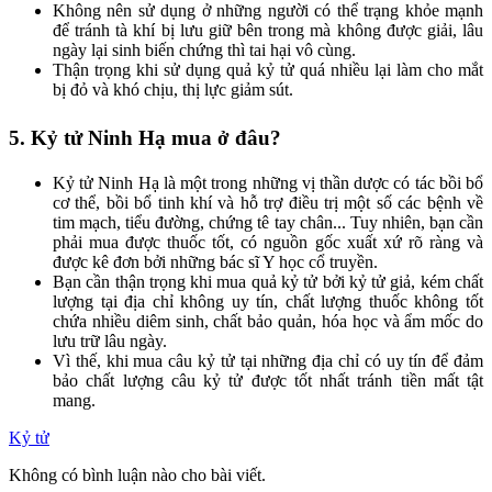
Không nên sử dụng ở những người có thể trạng khỏe mạnh
để tránh tà khí bị lưu giữ bên trong mà không được giải, lâu
ngày lại sinh biến chứng thì tai hại vô cùng.
Thận trọng khi sử dụng quả kỷ tử quá nhiều lại làm cho mắt
bị đỏ và khó chịu, thị lực giảm sút.
5. Kỷ tử Ninh Hạ mua ở đâu?
Kỷ tử Ninh Hạ là một trong những vị thần dược có tác bồi bổ
cơ thể, bồi bổ tinh khí và hỗ trợ điều trị một số các bệnh về
tim mạch, tiểu đường, chứng tê tay chân... Tuy nhiên, bạn cần
phải mua được thuốc tốt, có nguồn gốc xuất xứ rõ ràng và
được kê đơn bởi những bác sĩ Y học cổ truyền.
Bạn cần thận trọng khi mua quả kỷ tử bởi kỷ tử giả, kém chất
lượng tại địa chỉ không uy tín, chất lượng thuốc không tốt
chứa nhiều diêm sinh, chất bảo quản, hóa học và ẩm mốc do
lưu trữ lâu ngày.
Vì thế, khi mua câu kỷ tử tại những địa chỉ có uy tín để đảm
bảo chất lượng câu kỷ tử được tốt nhất tránh tiền mất tật
mang.
Kỷ tử
Không có bình luận nào cho bài viết.