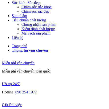
Sức khỏe-Sắc đẹp
Chăm sóc sức khỏe
Chăm sóc sắc đẹp
Sản phẩm
Tiêu chuẩn chất lượng
Chứng nhận sản phẩm
Kiểm định chất lượng
Mã vạch sản phẩm
Liên hệ
Trang chủ
Thông tin vận chuyển
Miễn phí vận chuyển
Miền phí vận chuyển toàn quốc
Hỗ trợ 24/7
Hotline:
090 254 1977
Giờ làm việc