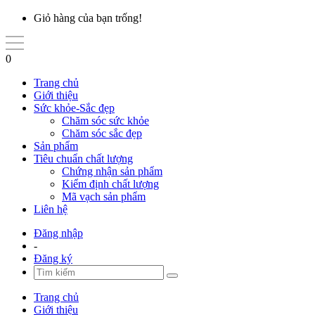
Giỏ hàng của bạn trống!
0
Trang chủ
Giới thiệu
Sức khỏe-Sắc đẹp
Chăm sóc sức khỏe
Chăm sóc sắc đẹp
Sản phẩm
Tiêu chuẩn chất lượng
Chứng nhận sản phẩm
Kiểm định chất lượng
Mã vạch sản phẩm
Liên hệ
Đăng nhập
-
Đăng ký
Trang chủ
Giới thiệu