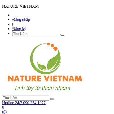
NATURE VIETNAM
Đăng nhập
|
Đăng ký
Hotline 24/7
090 254 1977
0
(0)