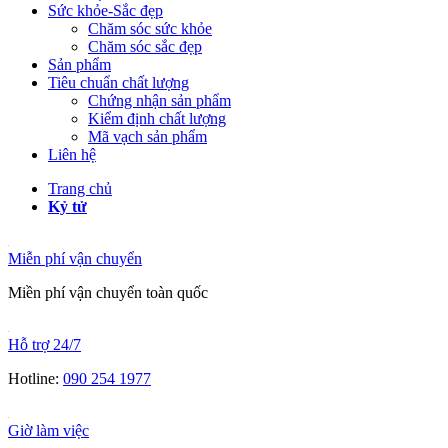
Sức khỏe-Sắc đẹp
Chăm sóc sức khỏe
Chăm sóc sắc đẹp
Sản phẩm
Tiêu chuẩn chất lượng
Chứng nhận sản phẩm
Kiểm định chất lượng
Mã vạch sản phẩm
Liên hệ
Trang chủ
Kỷ tử
Miễn phí vận chuyển
Miền phí vận chuyển toàn quốc
Hỗ trợ 24/7
Hotline:
090 254 1977
Giờ làm việc