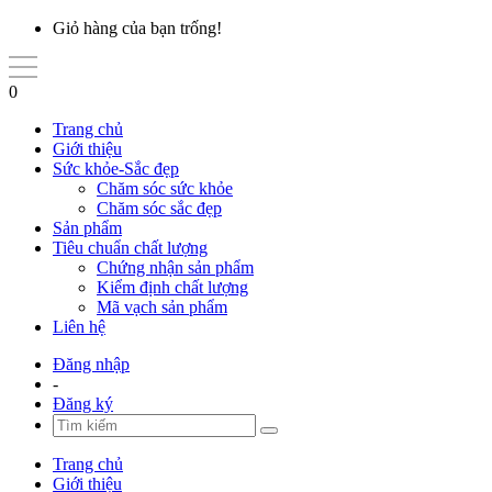
Giỏ hàng của bạn trống!
0
Trang chủ
Giới thiệu
Sức khỏe-Sắc đẹp
Chăm sóc sức khỏe
Chăm sóc sắc đẹp
Sản phẩm
Tiêu chuẩn chất lượng
Chứng nhận sản phẩm
Kiểm định chất lượng
Mã vạch sản phẩm
Liên hệ
Đăng nhập
-
Đăng ký
Trang chủ
Giới thiệu