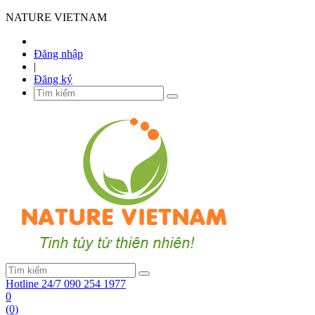
NATURE VIETNAM
Đăng nhập
|
Đăng ký
Hotline 24/7
090 254 1977
0
(0)