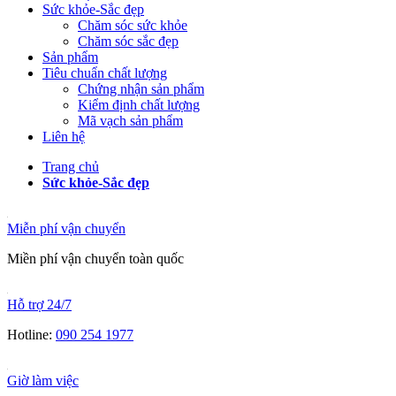
Sức khỏe-Sắc đẹp
Chăm sóc sức khỏe
Chăm sóc sắc đẹp
Sản phẩm
Tiêu chuẩn chất lượng
Chứng nhận sản phẩm
Kiểm định chất lượng
Mã vạch sản phẩm
Liên hệ
Trang chủ
Sức khỏe-Sắc đẹp
Miễn phí vận chuyển
Miền phí vận chuyển toàn quốc
Hỗ trợ 24/7
Hotline:
090 254 1977
Giờ làm việc