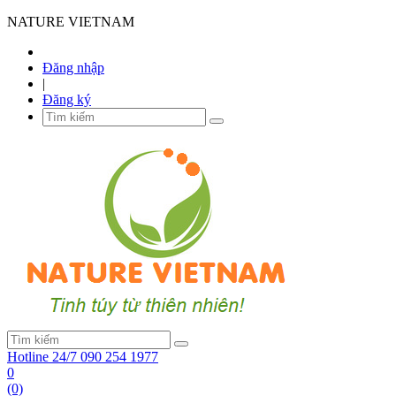
NATURE VIETNAM
Đăng nhập
|
Đăng ký
Hotline 24/7
090 254 1977
0
(0)