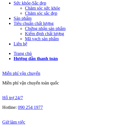
Sức khỏe-Sắc đẹp
Chăm sóc sức khỏe
Chăm sóc sắc đẹp
Sản phẩm
Tiêu chuẩn chất lượng
Chứng nhận sản phẩm
Kiểm định chất lượng
Mã vạch sản phẩm
Liên hệ
Trang chủ
Hướng dẫn thanh toán
Miễn phí vận chuyển
Miền phí vận chuyển toàn quốc
Hỗ trợ 24/7
Hotline:
090 254 1977
Giờ làm việc