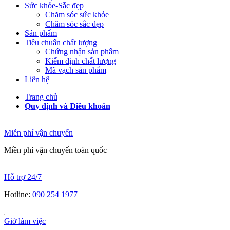
Sức khỏe-Sắc đẹp
Chăm sóc sức khỏe
Chăm sóc sắc đẹp
Sản phẩm
Tiêu chuẩn chất lượng
Chứng nhận sản phẩm
Kiểm định chất lượng
Mã vạch sản phẩm
Liên hệ
Trang chủ
Quy định và Điều khoản
Miễn phí vận chuyển
Miền phí vận chuyển toàn quốc
Hỗ trợ 24/7
Hotline:
090 254 1977
Giờ làm việc