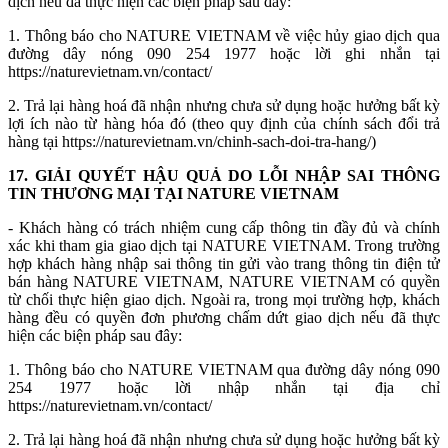
dịch nếu đã thực hiện các biện pháp sau đây:
1. Thông báo cho NATURE VIETNAM về việc hủy giao dịch qua
đường dây nóng 090 254 1977 hoặc lời ghi nhắn tại
https://naturevietnam.vn/contact/
2. Trả lại hàng hoá đã nhận nhưng chưa sử dụng hoặc hưởng bất kỳ
lợi ích nào từ hàng hóa đó (theo quy định của chính sách đổi trả
hàng tại https://naturevietnam.vn/chinh-sach-doi-tra-hang/)
17. GIẢI QUYẾT HẬU QUẢ DO LỖI NHẬP SAI THÔNG
TIN THƯƠNG MẠI TẠI NATURE VIETNAM
- Khách hàng có trách nhiệm cung cấp thông tin đầy đủ và chính
xác khi tham gia giao dịch tại NATURE VIETNAM. Trong trường
hợp khách hàng nhập sai thông tin gửi vào trang thông tin điện tử
bán hàng NATURE VIETNAM, NATURE VIETNAM có quyền
từ chối thực hiện giao dịch. Ngoài ra, trong mọi trường hợp, khách
hàng đều có quyền đơn phương chấm dứt giao dịch nếu đã thực
hiện các biện pháp sau đây:
1. Thông báo cho NATURE VIETNAM qua đường dây nóng 090
254 1977 hoặc lời nhập nhắn tại địa chỉ
https://naturevietnam.vn/contact/
2. Trả lại hàng hoá đã nhận nhưng chưa sử dụng hoặc hưởng bất kỳ