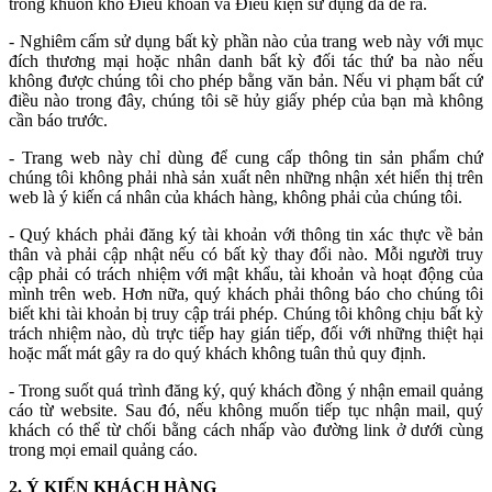
trong khuôn khổ Điều khoản và Điều kiện sử dụng đã đề ra.
- Nghiêm cấm sử dụng bất kỳ phần nào của trang web này với mục
đích thương mại hoặc nhân danh bất kỳ đối tác thứ ba nào nếu
không được chúng tôi cho phép bằng văn bản. Nếu vi phạm bất cứ
điều nào trong đây, chúng tôi sẽ hủy giấy phép của bạn mà không
cần báo trước.
- Trang web này chỉ dùng để cung cấp thông tin sản phẩm chứ
chúng tôi không phải nhà sản xuất nên những nhận xét hiển thị trên
web là ý kiến cá nhân của khách hàng, không phải của chúng tôi.
- Quý khách phải đăng ký tài khoản với thông tin xác thực về bản
thân và phải cập nhật nếu có bất kỳ thay đổi nào. Mỗi người truy
cập phải có trách nhiệm với mật khẩu, tài khoản và hoạt động của
mình trên web. Hơn nữa, quý khách phải thông báo cho chúng tôi
biết khi tài khoản bị truy cập trái phép. Chúng tôi không chịu bất kỳ
trách nhiệm nào, dù trực tiếp hay gián tiếp, đối với những thiệt hại
hoặc mất mát gây ra do quý khách không tuân thủ quy định.
- Trong suốt quá trình đăng ký, quý khách đồng ý nhận email quảng
cáo từ website. Sau đó, nếu không muốn tiếp tục nhận mail, quý
khách có thể từ chối bằng cách nhấp vào đường link ở dưới cùng
trong mọi email quảng cáo.
2. Ý KIẾN KHÁCH HÀNG