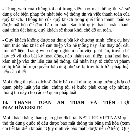
- Trang web của chúng tôi coi trọng việc bảo mật thông tin và sử
dụng các biện pháp tốt nhất bảo vệ thông tin và việc thanh toán của
quý khách. Thông tin của quý khách trong quá trình thanh toán sẽ
được mã hóa để đảm bảo an toàn. Sau khi quý khách hoàn thành
quá trình đặt hàng, quý khách sẽ thoát khỏi chế độ an toàn.
- Quý khách không được sử dụng bất kỳ chương trình, công cụ hay
hình thức nào khác để can thiệp vào hệ thống hay làm thay đổi cấu
trúc dữ liệu. Trang web cũng nghiêm cấm việc phát tán, truyền bá
hay cổ vũ cho bất kỳ hoạt động nào nhằm can thiệp, phá hoại hay
xâm nhập vào dữ liệu của hệ thống. Cá nhân hay tổ chức vi phạm
sẽ bị tước bỏ mọi quyền lợi cũng như sẽ bị truy tố trước pháp luật
nếu cần thiết.
Mọi thông tin giao dịch sẽ được bảo mật nhưng trong trường hợp cơ
quan pháp luật yêu cầu, chúng tôi sẽ buộc phải cung cấp những
thông tin này cho các cơ quan pháp luật.
14. THANH TOÁN AN TOÀN VÀ TIỆN LỢI
ĐỊACHỈWEBSITE
Mọi khách hàng tham giao giao dịch tại NATURE VIETNAM qua
thẻ tín dụng quốc tế đều được bảo mật thông tin bằng mã hóa (xem
chi tiết tại điều khoản “Quy định về bảo mật” được nêu ở trên). Qua