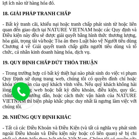
lợi ích nào từ hàng hóa đó.
18. GIẢI PHÁP TRANH CHẤP
- Bất kỳ tranh cãi, khiếu nại hoặc tranh chấp phát sinh từ hoặc liên
quan đến giao dịch tại NATURE VIETNAM hoặc các Quy định và
Điều kiện này đều sẽ được giải quyết bằng hình thức thương lượng,
hòa giải, trọng tài và/hoặc Tòa án theo Luật bảo vệ Người tiêu dùng
Chương 4 về Giải quyết tranh chấp giữa người tiêu dùng và tổ
chức, cá nhân kinh doanh hàng hóa, dịch vụ.
19. QUY ĐỊNH CHẤP DỨT THỎA THUẬN
- Trong trường hợp có bất kỳ thiệt hại nào phát sinh do việc vi phạm
Quy Định sử dụng trang web, chúng tôi có quyền đình chỉ hoặc
khóa tài khoản của quý khách vĩnh viễn. Nếu quý khách không hài
lòng với trang web hoặc bất kỳ điều khoản, điều kiện, quy tắc,
chính sách, hướng dẫn, hoặc cách thức vận hành của NATURE
VIETNAM thì biện pháp khắc phục duy nhất là ngưng làm việc với
chúng tôi.
20. NHỮNG QUY ĐỊNH KHÁC
- Tất cả các Điều Khoản và Điều Kiện (và tất cả nghĩa vụ phát sinh
ngoài Điều khoản và Điều kiện này hoặc có liên quan) sẽ bị chi
phối và được hiểu theo luật pháp Việt Nam. Chúng tôi có quyền sửa