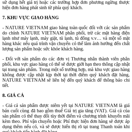
sử dụng hết giá trị hoặc các trường hợp đơn phương ngừng thược
hiện đơn hàng phát sinh từ phía quý khách.
7. KHU VỰC GIAO HÀNG
- NATURE VIETNAM giao hàng toàn quốc đối với các sản phẩm
do chính NATURE VIETNAM phân phối, trừ các mặt hàng điện
lạnh như máy lạnh, máy giặt, tủ lạnh, tủ đông v.v… và một số mặt
hàng khác nếu quá trình vận chuyển có thể làm ảnh hưởng đến chất
lượng sản phẩm hoặc sức khỏe khách hàng.
- Đối với sản phẩm do các đơn vị Thương nhân thành viên phân
phối, khu vực giao hàng có thể sẽ được giới hạn theo thông cập nhật
tại trang sản phẩm. Trong một số trường hợp, mà khu vực giao hàng
không được cập nhật kịp thời tại thời điểm quý khách đặt hàng,
NATURE VIETNAM sẽ liên hệ đến quý khách để thông báo chi
tiết.
8. GIÁ CẢ
- Giá cả sản phẩm được niêm yết tại NATURE VIETNAM là giá
bán cuối cùng đã bao gồm thuế Giá trị gia tăng (VAT). Giá cả của
sản phẩm có thể thay đổi tùy thời điểm và chương trình khuyến mãi
kèm theo. Phí vận chuyển hoặc Phí thực hiện đơn hàng sẽ được áp
dụng thêm nếu có, và sẽ được hiển thị rõ tại trang Thanh toán khi
quý khách tiến hành đặt hàng.