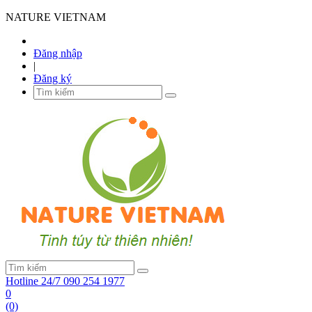
NATURE VIETNAM
Đăng nhập
|
Đăng ký
Hotline 24/7
090 254 1977
0
(0)