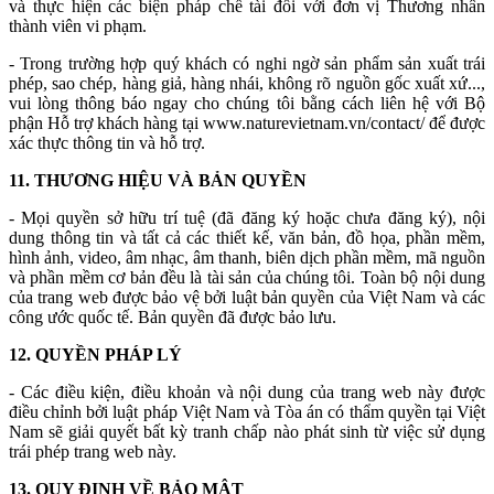
và thực hiện các biện pháp chế tài đối với đơn vị Thương nhân
thành viên vi phạm.
- Trong trường hợp quý khách có nghi ngờ sản phẩm sản xuất trái
phép, sao chép, hàng giả, hàng nhái, không rõ nguồn gốc xuất xứ...,
vui lòng thông báo ngay cho chúng tôi bằng cách liên hệ với Bộ
phận Hỗ trợ khách hàng tại www.naturevietnam.vn/contact/ để được
xác thực thông tin và hỗ trợ.
11. THƯƠNG HIỆU VÀ BẢN QUYỀN
- Mọi quyền sở hữu trí tuệ (đã đăng ký hoặc chưa đăng ký), nội
dung thông tin và tất cả các thiết kế, văn bản, đồ họa, phần mềm,
hình ảnh, video, âm nhạc, âm thanh, biên dịch phần mềm, mã nguồn
và phần mềm cơ bản đều là tài sản của chúng tôi. Toàn bộ nội dung
của trang web được bảo vệ bởi luật bản quyền của Việt Nam và các
công ước quốc tế. Bản quyền đã được bảo lưu.
12. QUYỀN PHÁP LÝ
- Các điều kiện, điều khoản và nội dung của trang web này được
điều chỉnh bởi luật pháp Việt Nam và Tòa án có thẩm quyền tại Việt
Nam sẽ giải quyết bất kỳ tranh chấp nào phát sinh từ việc sử dụng
trái phép trang web này.
13. QUY ĐỊNH VỀ BẢO MẬT