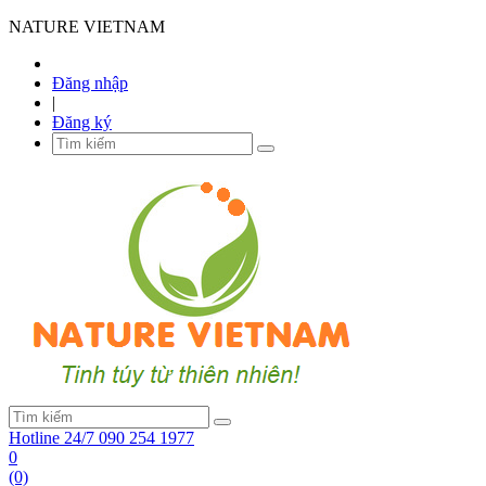
NATURE VIETNAM
Đăng nhập
|
Đăng ký
Hotline 24/7
090 254 1977
0
(0)