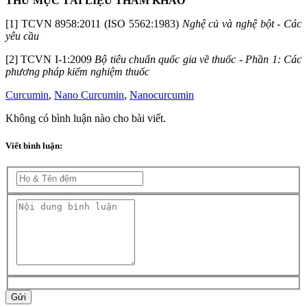
THƯ MỤC TÀI LIỆU THAM KHẢO
[1] TCVN 8958:2011 (ISO 5562:1983)
Nghệ củ và nghệ bột
-
Các
yêu cầu
[2] TCVN
I
-1:2009
Bộ tiêu chu
ẩ
n quốc gia về thuốc - Phần 1: Các
phương pháp kiểm nghiệm thuốc
Curcumin
,
Nano Curcumin
,
Nanocurcumin
Không có bình luận nào cho bài viết.
Viết bình luận:
Gửi