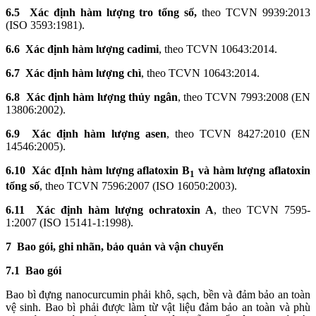
6.5
Xác định hàm lư
ợ
ng tro tổng số,
theo TCVN 9939:2013
(ISO 3593:1981).
6.6
Xác định hàm lư
ợ
ng cadimi
, theo TCVN 10643:2014.
6.7
Xác định hàm lượng chì
, theo TCVN 10643:2014.
6.8
Xác định hàm lượng thủy ngân
, theo TCVN 7993:2008 (EN
13806:2002).
6.9
Xác định hàm l
ượ
ng asen
, theo TCVN 8427:2010 (EN
14546:2005).
6.10
Xác đỊnh hàm lượng a
f
latox
i
n B
và hàm lư
ợn
g aflatoxin
1
tổng số
, theo TCVN 7596:2007 (ISO 16050:2003).
6.11 Xác định hàm lượng ochratoxin A
, theo TCVN 7595-
1:2007 (ISO 15141-1:1998).
7 Bao gói, ghi nhãn, bảo quản và vận chuyển
7.1 Bao gói
Bao b
ì
đựng nanocurcumin phải khô, sạch, bền và đảm bảo an toàn
vệ sinh. Bao bì phải được l
à
m từ vật liệu đảm bảo an toàn và phù