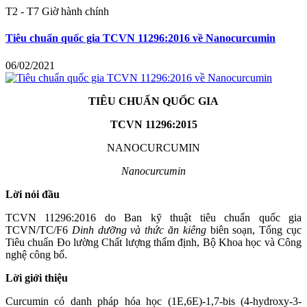
T2 - T7 Giờ hành chính
Tiêu chuẩn quốc gia TCVN 11296:2016 về Nanocurcumin
06/02/2021
TIÊU CHUẨN QUỐC GIA
TCVN 11296:2015
NANOCURCUMIN
Nanocurcumin
Lời nói đầu
TCVN 11296:2016 do Ban kỹ thuật tiêu chuẩn quốc gia
TCVN/TC/F6
Dinh dưỡng và thức ăn kiêng
biên soạn, Tổng cục
Tiêu chu
ẩ
n Đo lường Chất lượng th
ẩ
m định, Bộ Khoa học và Công
nghệ công bố.
Lời giới thiệu
Curcumin có danh pháp hóa học (1E,6E)-1,7-bis (4-hydroxy-3-