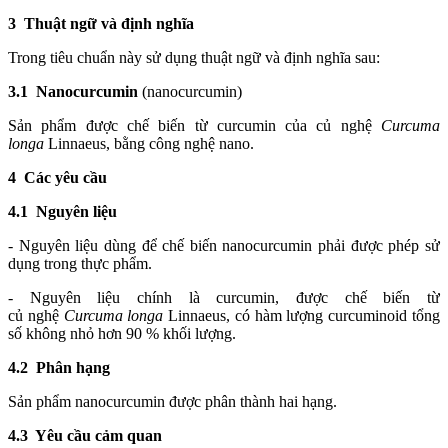
3 Thuật ngữ và định nghĩa
Trong tiêu chuẩn này sử dụng thuật ngữ và định nghĩa sau:
3.1
Nanocurcumin
(nanocurcumin)
Sản phẩm được chế biến từ curcumin c
ủ
a củ nghệ
Curcuma
longa
Linnaeus, bằng công nghệ nano.
4 Các yêu cầu
4.1 Nguyên liệu
-
Nguyên liệu
d
ùng để chế biến nanocurcumin phải được phép sử
dụng trong thực phẩm.
-
Nguyên liệu chính là curcumin, được chế biến từ
c
ủ
nghệ
Curcuma longa
Linnaeus, có hàm lượng curcuminoid tổng
số không nh
ỏ
hơn 90 % khối lượng.
4.2 Phân hạng
Sản phẩm nanocurcumin được phân thành hai hạng.
4.3 Yêu cầu cảm quan