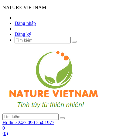
NATURE VIETNAM
Đăng nhập
|
Đăng ký
Hotline 24/7
090 254 1977
0
(0)