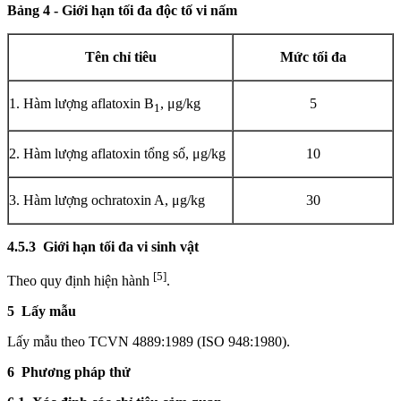
Bảng 4 - Giới hạn tối đa độc t
ố
vi nấm
Tên chỉ tiêu
Mức t
ố
i đa
1. Hàm lượng a
f
latoxin B
, μg/kg
5
1
2. Hàm lượng a
f
latoxin tổng số, μg/kg
10
3. Hàm lượng ochratoxin A, μg/kg
30
4.5.3
Giới hạn tối đa vi sinh vật
[5]
Theo quy định hiện hành
.
5 Lấy mẫu
Lấy mẫu theo TCVN 4889:1989 (ISO 948:1980).
6 Phương pháp thử