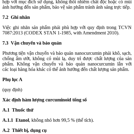
hợp với mục đích sử dụng, không thôi nhiễm chất độc hoặc có mùi
ảnh hư
ở
ng đến sản phẩm, bảo vệ sản phẩm tránh ánh sáng trực tiếp.
7.2 Ghi nhãn
Việc ghi nhãn sản phẩm phải phù hợp với quy địn
h
trong TCVN
7087:2013 (CODEX STAN 1-198
5,
with Amendment 2010).
7.3 Vận chuyển và bảo quản
Phương tiện vận chuyển và bảo quản nanocurcumin phải khô, sạch,
chống ẩm ướt, không có mùi lạ, duy trì được chất lượng của sản
phẩm. Không vận chuyển và b
ả
o quản nanocurcumin lẫn với
các
loại
hàng hóa khác có thể ảnh hưởng đến chất lượng sản ph
ẩ
m.
Phụ lục A
(quy định)
Xác định hàm lượng curcuminoid tổng số
A.1
Thuốc thử
A.1.1
Etanol
, không nhỏ hơn 99,5 % (thể tích).
A.2
Thiết b
ị
, dụng cụ