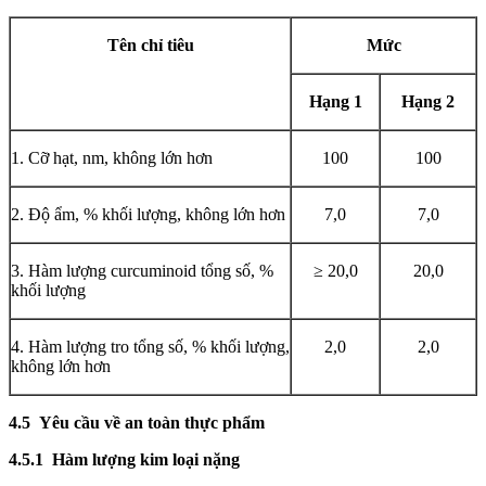
Tên chỉ tiêu
Mức
Hạng 1
Hạng 2
1. Cỡ hạt, nm, không lớn hơn
100
100
2. Độ
ẩ
m, % khối lượng, không l
ớ
n hơn
7,0
7,0
3. Hàm lượng curcuminoid tổng số, %
≥ 20,0
20,0
khối lượng
4. Hàm lượng tro tổng số, % khối lư
ợ
ng,
2,0
2,0
không lớn hơn
4.5
Yêu cầu về an toàn thực phẩm
4.5.1 Hàm
lượ
ng kim loại nặng