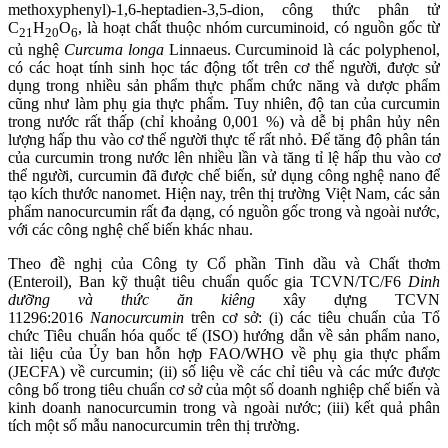
methoxyphenyl)-1,6-hepta
d
ien-3,5-dion
,
công thức phân tử
C
H
O
, là hoạt chất thuộc nhóm curcuminoid, có nguồn gốc từ
21
20
6
c
ủ
nghệ
Curcuma longa
Linnaeus. Curcuminoid là các polyphenol,
có các hoạt tính sinh học tác động tốt trên cơ thể người, được sử
dụng trong nhiều sản phẩm thực phẩm chức năng và dược phẩm
cũng như làm phụ gia thực phẩm. Tuy nhiên, độ tan của curcumin
trong nước rất th
ấ
p (ch
ỉ
khoảng 0,001 %) và dễ bị phân hủy nên
lượng hấp thu vào cơ thể người thực tế rất nhỏ. Để tăng độ phân tán
của curcumin trong nước lên nhiều lần và tăng tỉ lệ h
ấ
p thu vào cơ
thể người, curcumin đã được chế biến, sử dụng công nghệ nano để
tạo kích thước nanomet. Hiện nay, trên thị trường Việt Nam, các sản
phẩm nanocurcumin rất đa dạng, có nguồn gốc trong và ngoài nước,
với các công nghệ chế biến khác nhau.
Theo đề nghị của Công ty
C
ổ phần Tinh dầu và Chất thơm
(Enteroil), Ban kỹ thuật tiêu chuẩn quốc gia TCVN/TC/F6
Dinh
dưỡng và thức ăn kiêng
xây dựng TCVN
11296:2016
Nanocurcumin
trên cơ sở:
(i)
các tiêu chuẩn của Tổ
chức Tiêu chuẩn hóa quốc tế (ISO) hướng dẫn về sản phẩm nano,
tài liệu của Ủy ban hỗn hợp FAO/WHO về phụ gia thực phẩm
(JECFA) về curcumin; (ii) số liệu về các chỉ tiêu và các mức được
công bố trong tiêu chuẩn cơ sở của một số doanh nghiệp chế biến và
kinh doanh nanocurcumin trong và ngoài nước; (iii) kết quả phân
tích một số mẫu nanocurcumin trên thị trường.