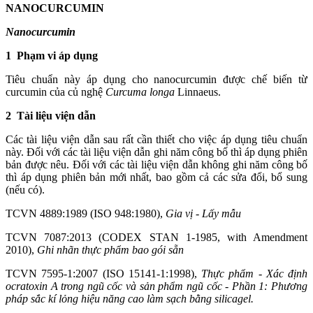
NANOCURCUMIN
N
a
nocurcumin
1 Phạm vi áp dụng
Tiêu chuẩn này áp dụng cho nanocurcumin được chế biến từ
curcumin của củ nghệ
Curcuma longa
Linnaeus.
2 Tài liệu viện dẫn
Các tài liệu viện dẫn sau rất cần thiết cho việc áp dụng tiêu chuẩn
này. Đối với các tài liệu viện
d
ẫn gh
i
năm công bố thì áp dụng phiên
bản được nêu. Đối với các tài liệu viện dẫn không ghi năm công bố
thì áp dụng phiên bản mới nhất, bao gồm cả các sửa đổi, bổ sung
(nếu có).
TCVN 4889:1989 (ISO 948:1980),
Gia vị
-
Lấy mẫu
TCVN 7087:2013 (CODEX STAN 1-1985, with Amendment
2010),
Ghi nhãn thực phẩm bao gói sẵn
TCVN 7595-1:2007 (ISO 15141-1:1998),
Thực phẩm - Xác định
ocratoxin A trong ngũ cốc và sản phẩm ngũ cốc - Phần 1: Phương
pháp sắc kí lỏng hiệu năng cao làm sạch bằng silicagel.