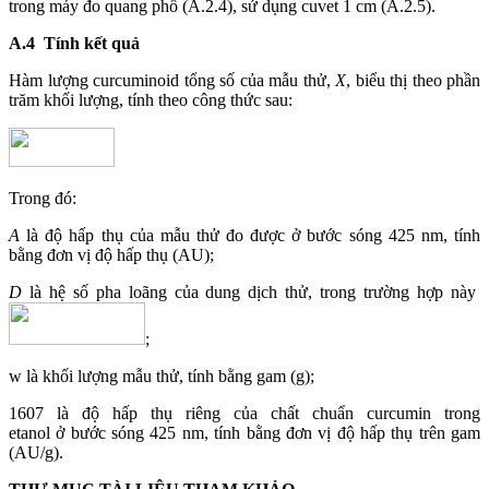
trong máy đo quang phổ (A.2.4), sử dụng cuvet 1 cm (A.2.5).
A.4
Tính kết quả
Hàm lượng curcuminoid tổng số của mẫu thử,
X
, biểu thị theo phần
trăm khối lượng, tính theo công thức sau:
Trong đó:
A
là độ hấp thụ của mẫu th
ử
đo được
ở
bước sóng 425 nm, tính
bằng đơn v
ị
độ hấp thụ (AU);
D
là hệ số pha loãng của dung dịch thử, trong trường hợp này
;
w l
à
khối lượng mẫu thử, tính bằng gam (g);
1607 là độ hấp thụ riêng của chất chu
ẩ
n curcumin trong
etanol
ở
bước sóng 425 nm, tính b
ằ
ng
đơn vị độ hấp thụ trên gam
(AU/g).