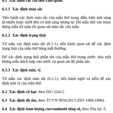
6.1 Xác định các ch
ỉ
tiêu cảm quan
6.1.1 Xác định màu sắc
Tiến hành xác định màu sắc của mẫu th
ử
trong điều kiện ánh sáng
tự nhiên hoặc dưới đèn có ánh sáng tương tự. Đổ mẫu thử vào khay
đựng mẫu tối màu rồi quan sát màu sắc của mẫu.
6.1.2 Xác định trạng thái
Từ mẫu xác định màu sắc (6.1.1), tiến hành quan sát để xác định
trạng thái của mẫu thử bằng mắt thường.
Để xác đ
ị
nh trạng thái phân tán của mẫu thử trong nước: hòa một
lượng mẫu thích hợp vào nước và quan sát độ phân tán.
6.1.3 Xác định mùi, vị
Từ mẫu xác định màu sắc (6.1.1), tiến hành ngửi và nếm để xác
đ
ị
nh mùi vị của mẫu thử.
6.2 Xác định cỡ hạt
, theo ISO 22412.
6.3 Xác định độ
ẩ
m
, theo TCVN 9934:2013 (ISO 1666:1996).
6.4
Xác định hàm l
ượ
ng curcuminoid tổng số,
theo Phụ lục A.