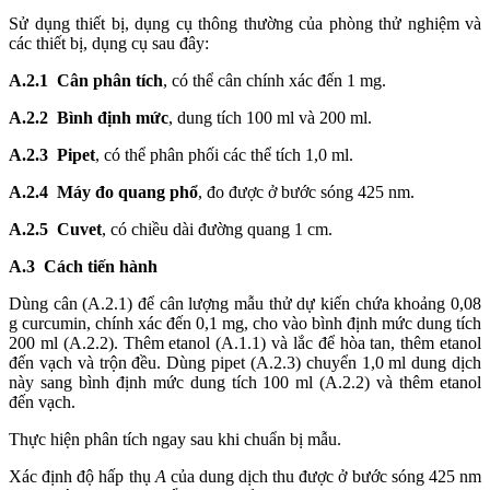
Sử dụng thiết bị, dụng cụ thông thường của phòng thử nghiệm và
các thiết bị, dụng cụ sau đây:
A.2.1
Cân phân tích
, có thể cân chính xác đến 1 mg.
A.2.2
Bình định mức
, dung tích 100 ml và 200 ml.
A.2.3
Pipet
, có thể phân phối các thể tích 1,0 ml.
A.2.4
Máy đo quang phổ
, đo được ở bước sóng 425 nm.
A.2.5
Cuvet
, có chiều dài đường quang 1 cm.
A.3
Cách tiến hành
Dùng cân (A.2.1) để cân lượng mẫu thử dự kiến chứa khoảng 0,08
g curcumin, chính xác đến 0,1 mg, cho vào b
ì
nh định mức dung tích
200 ml (A.2.2). Thêm etanol (A.1.1) và lắc để hòa tan, thêm etanol
đến vạch và trộn đều. Dùng pipet (A.2.3) chuyển 1,0 ml dung dịch
này sang b
ì
nh định mức dung tích 100 ml (A.2.2) và thêm etanol
đến vạch.
Thực hiện phân tích ngay sau khi chuẩn bị mẫu.
Xác định độ hấp thụ
A
của dung dịch thu được
ở
bước sóng 425 nm