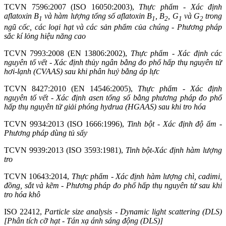
TCVN 7596:2007 (ISO 16050:2003),
Thực phẩm - Xác định
a
fl
atoxin B
và hàm lượng tổng số a
flat
oxin B
, B
, G
và G
trong
1
1
2
1
2
ngũ cốc, các loại hạt v
à
các sản phẩm của chúng - Phương pháp
sắc kí lỏng hiệu năng cao
TCVN 7993:2008 (EN 13806:2002),
Thực phẩm - Xác định các
nguyên tố vết - Xác định thủy ngân bằng đo phổ hấp thụ nguyên tử
hơi-lạnh (CVAAS) sau kh
i
phân huỷ bằng áp lực
TCVN 8427:2010 (EN 14546:2005),
Thực phẩm - Xác đ
ị
nh
nguyên tố vết
-
Xác định asen tổng số bằng phương pháp đo phổ
hấp thụ nguyên tử giải phóng hydrua (HGAAS) sau khi tro hóa
TCVN 9934:2013 (ISO 1666:1996),
T
i
nh bột
-
Xác định độ ẩm -
Phương pháp dùng tủ s
ấ
y
TCVN 9939:2013 (ISO 3593:1981),
Tinh bột-Xác định hàm lượng
tro
TCVN 10643:2014,
Thực phẩm - Xác định hàm lượng ch
ì
, cadimi,
đồng, sắt và kẽm - Phương pháp đo phổ hấp thụ nguyên tử sau khi
tro hóa khô
ISO 22412,
Particle size analysis - Dynamic light scatter
i
ng (DLS)
[Phân tích cỡ hạt - Tán xạ ánh sáng động (DLS)]